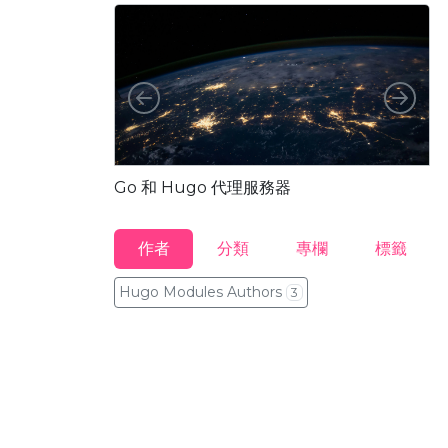
向左
向右
如
Go 和 Hugo 代理服務器
作者
分類
專欄
標籤
Hugo Modules Authors
3