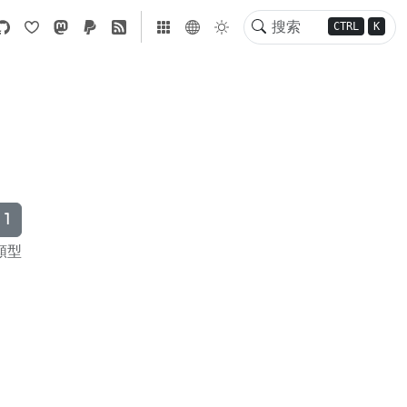
CTRL
K
1
類型