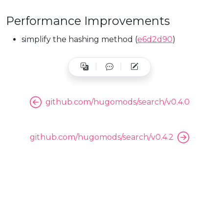
Performance Improvements
simplify the hashing method (
e6d2d90
)
github.com/hugomods/search/v0.4.0
github.com/hugomods/search/v0.4.2